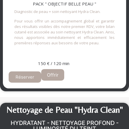
PACK " OBJECTIF BELLE PEAU "
Diagnostic de peau + soin nettoyant Hydra Clean.
Pour vous offrir un accompagnement global et garantir
des résultats visibles dès notre premier RDV, votre bilan
cutané est associée au soin nettoyant Hydra Clean. Ainsi,
nous apportons immédiatement et efficacement les
premières réponses aux besoins de votre peau.
150 € / 120 min
Offrir
Réserver
Nettoyage de Peau "Hydra Clean"
HYDRATANT - NETTOYAGE PROFOND -
LUMINOSITÉ DU TEINT