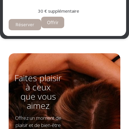
30 € supplémentaire
Offrir
Réserver
Faites plaisir
à ceux
que vous
aimez
Offrez un moment de
plaisir et de bien-être