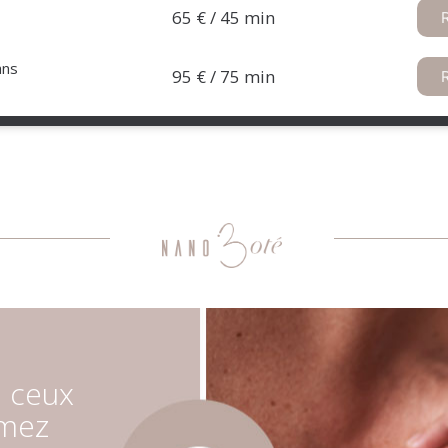
65 € / 45 min​
ans
95 € / 75 min
à ceux
imez