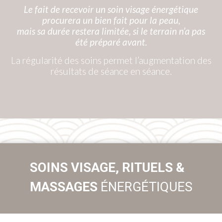
Le fait de recevoir un soin visage énergétique
procurera un bien fait pour la peau,
mais sa durée restera limitée, si le terrain n’a pas
été préparé avant.
La régularité des soins permet l’augmentation des
résultats de séance en séance.
SOINS VISAGE, RITUELS &
MASSAGES
ÉNERGÉTIQUES